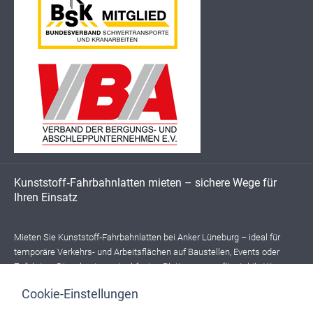
Kunststoff‑Fahrbahnlatten mieten – sichere Wege für
Ihren Einsatz
Mieten Sie Kunststoff‑Fahrbahnlatten bei Anker Lüneburg – ideal für
temporäre Verkehrs- und Arbeitsflächen auf Baustellen, Events oder
Zufahrten. Die robusten, rutschfesten Platten sorgen für stabile Wege,
schützen Böden und ermöglichen das sichere Befahren mit Fahrzeugen,
Cookie-Einstellungen
Maschinen und Fußgängern, auch auf weichem oder unebenem
Untergrund. Unsere Mietlösungen bieten Ihnen maximale Flexibilität: