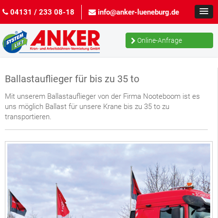
04131 / 233 08-18
info@anker-lueneburg.de
Online-Anfrage
Ballastauflieger für bis zu 35 to
Mit unserem Ballastauflieger von der Firma Nooteboom ist es
uns möglich Ballast für unsere Krane bis zu 35 to zu
transportieren.