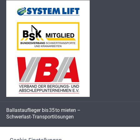
Ballastauflieger bis 35 to mieten –
Schwerlast‑Transportlösungen
Mieten Sie unseren Ballastauflieger (bis 35 to) – einen robusten