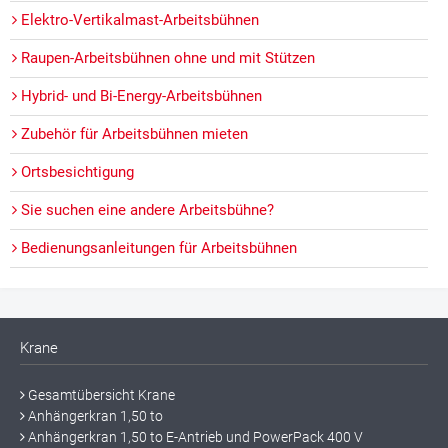
Elektro-Vertikalmast-Arbeitsbühnen
Raupen-Arbeitsbühnen ohne und mit Stützen
Hybrid- und Bi-Energy-Arbeitsbühnen
Zubehör für Arbeitsbühnen mieten
Ortsbesichtigung
Sie suchen eine andere Arbeitsbühne?
Bedienungsanleitungen für Arbeitsbühnen
Krane
Gesamtübersicht Krane
Anhängerkran 1,50 to
Anhängerkran 1,50 to E-Antrieb und PowerPack 400 V