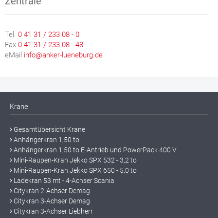
Zentrale
Tel.
0 41 31 / 233 08 - 0
Fax
0 41 31 / 233 08 - 48
eMail
info@anker-lueneburg.de
Krane
Gesamtübersicht Krane
Anhängerkran 1,50 to
Anhängerkran 1,50 to E-Antrieb und PowerPack 400 V
Mini-Raupen-Kran Jekko SPX 532 - 3,2 to
Mini-Raupen-Kran Jekko SPX 650 - 5,0 to
Ladekran 53 mt - 4-Achser Scania
Citykran 2-Achser Demag
Citykran 3-Achser Demag
Citykran 3-Achser Liebherr