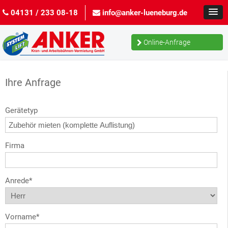
04131 / 233 08-18
info@anker-lueneburg.de
Online-Anfrage
Ihre Anfrage
Gerätetyp
Firma
Anrede*
Vorname*