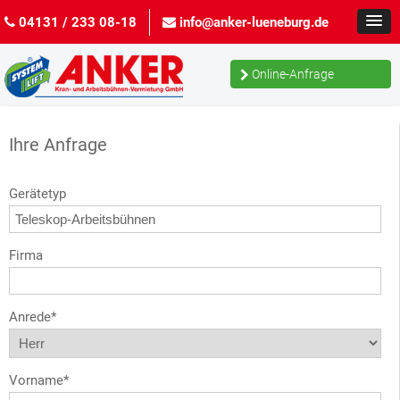
04131 / 233 08-18
info@anker-lueneburg.de
Online-Anfrage
Ihre Anfrage
Gerätetyp
Firma
Anrede*
Vorname*