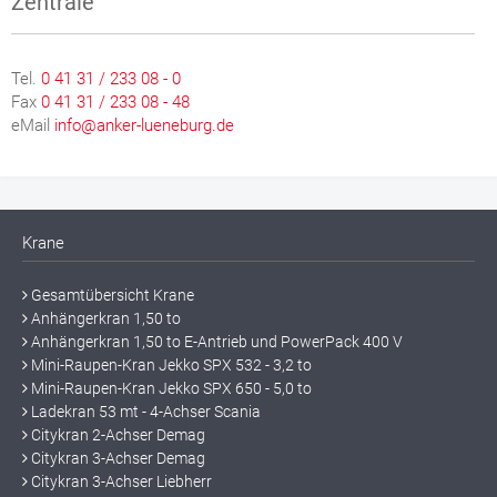
Zentrale
Tel.
0 41 31 / 233 08 - 0
Fax
0 41 31 / 233 08 - 48
eMail
info@anker-lueneburg.de
Krane
Gesamtübersicht Krane
Anhängerkran 1,50 to
Anhängerkran 1,50 to E-Antrieb und PowerPack 400 V
Mini-Raupen-Kran Jekko SPX 532 - 3,2 to
Mini-Raupen-Kran Jekko SPX 650 - 5,0 to
Ladekran 53 mt - 4-Achser Scania
Citykran 2-Achser Demag
Citykran 3-Achser Demag
Citykran 3-Achser Liebherr