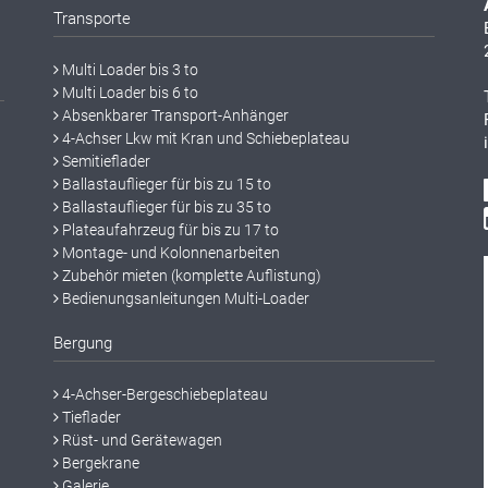
Transporte
Multi Loader bis 3 to
Multi Loader bis 6 to
Absenkbarer Transport-Anhänger
4-Achser Lkw mit Kran und Schiebeplateau
Semitieflader
Ballastauflieger für bis zu 15 to
Ballastauflieger für bis zu 35 to
Plateaufahrzeug für bis zu 17 to
Montage- und Kolonnenarbeiten
Zubehör mieten (komplette Auflistung)
Bedienungsanleitungen Multi-Loader
Bergung
4-Achser-Bergeschiebeplateau
Tieflader
Rüst- und Gerätewagen
Bergekrane
Galerie