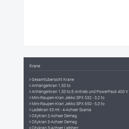
Krane
Gesamtübersicht Krane
Anhängerkran 1,50 to
Anhängerkran 1,50 to E-Antrieb und PowerPack 400 V
Mini-Raupen-Kran Jekko SPX 532 - 3,2 to
Mini-Raupen-Kran Jekko SPX 650 - 5,0 to
Ladekran 53 mt - 4-Achser Scania
Citykran 2-Achser Demag
Citykran 3-Achser Demag
Citykran 3-Achser Liebherr