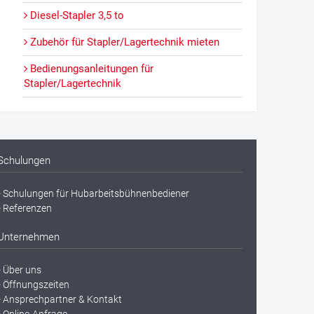
Diesel-Stapler 3,5 to
Zubehör für Stapler/Lagertechnik mieten
Bedienungsanleitungen für
Stapler/Lagertechnik
Schulungen
Schulungen für Hubarbeitsbühnenbediener
Referenzen
Unternehmen
Über uns
Öffnungszeiten
Ansprechpartner & Kontakt