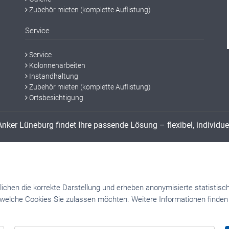
Zubehör mieten (komplette Auflistung)
Service
Service
Kolonnenarbeiten
Instandhaltung
Zubehör mieten (komplette Auflistung)
Ortsbesichtigung
nker Lüneburg findet Ihre passende Lösung – flexibel, individue
 Stapler‑ oder Lagertechnik‑Gerät suchen, das nicht im Standard‑Portfolio geliste
sung, z. B. spezialgefertigte Gabelhubwagen, Hoch‑/Niederhubwagen, Elektro‑ o
ebeck, Barendorf, Deutsch Evern, Melbeck, Embsen, Handorf, Brietlingen, Artle
be, Geesthacht, Lauenburg / Elbe, Seevetal, Buchholz in der Nordheide, Salzwede
chen die korrekte Darstellung und erheben anonymisierte statistisch
landweit. Mit individueller Beratung, flexibler Beschaffung und professioneller
 welche Cookies Sie zulassen möchten.
Weitere Informationen finden
zen – auch wenn Ihr Wunschgerät aktuell nicht gelistet ist.