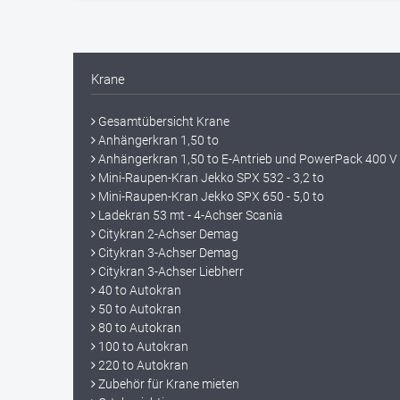
Krane
Gesamtübersicht Krane
Anhängerkran 1,50 to
Anhängerkran 1,50 to E-Antrieb und PowerPack 400 V
Mini-Raupen-Kran Jekko SPX 532 - 3,2 to
Mini-Raupen-Kran Jekko SPX 650 - 5,0 to
Ladekran 53 mt - 4-Achser Scania
Citykran 2-Achser Demag
Citykran 3-Achser Demag
Citykran 3-Achser Liebherr
40 to Autokran
50 to Autokran
80 to Autokran
100 to Autokran
220 to Autokran
Zubehör für Krane mieten