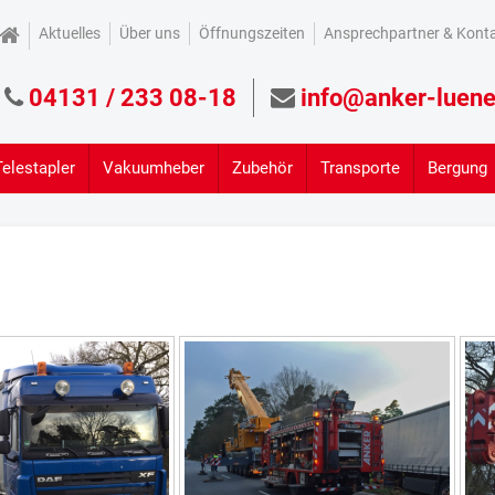
Aktuelles
Über uns
Öffnungszeiten
Ansprechpartner & Kont
04131 / 233 08-18
info@anker-luene
Telestapler
Vakuumheber
Zubehör
Transporte
Bergung