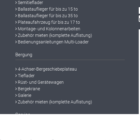
Semitieflader
Ballastauflieger für bis zu 15 to
Ballastauflieger für bis zu 35 to
Plateaufahrzeug für bis zu 17 to
Montage- und Kolonnenarbeiten
Zubehör mieten (komplette Auflistung)
Bedienungsanleitungen Multi-Loader
Bergung
4-Achser-Bergeschiebeplateau
Tieflader
Rüst- und Gerätewagen
Bergekrane
Galerie
Zubehör mieten (komplette Auflistung)
Service
Service
Kolonnenarbeiten