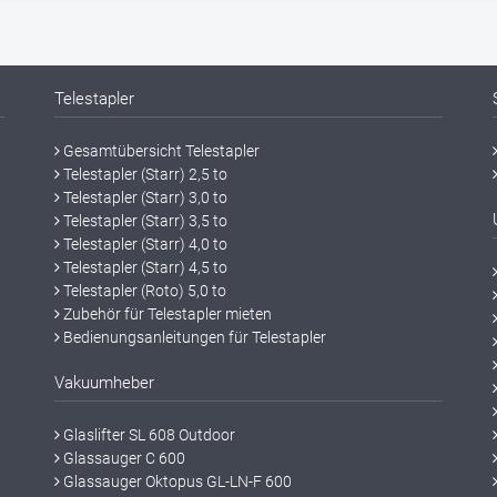
Telestapler
Gesamtübersicht Telestapler
Telestapler (Starr) 2,5 to
Telestapler (Starr) 3,0 to
Telestapler (Starr) 3,5 to
Telestapler (Starr) 4,0 to
Telestapler (Starr) 4,5 to
Telestapler (Roto) 5,0 to
Zubehör für Telestapler mieten
Bedienungsanleitungen für Telestapler
Vakuumheber
Glaslifter SL 608 Outdoor
Glassauger C 600
Glassauger Oktopus GL-LN-F 600